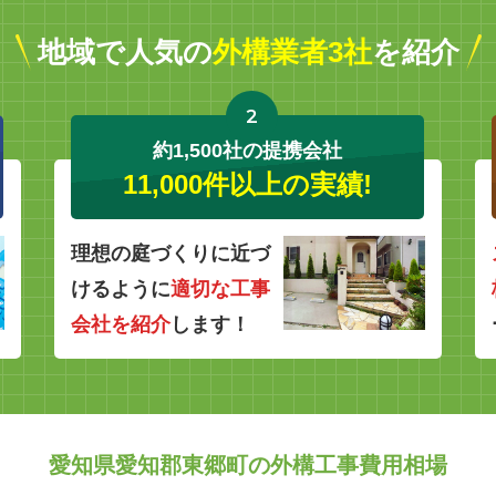
地域で人気の
外構業者3社
を紹介
2
約1,500社の提携会社
11,000件以上の実績!
理想の庭づくりに近づ
けるように
適切な工事
会社を紹介
します！
愛知県愛知郡東郷町の外構工事費用相場