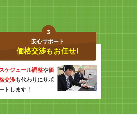
3
安心サポート
価格交渉もお任せ!
スケジュール調整
や
価
格交渉
も代わりにサポ
ートします！