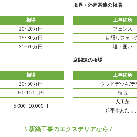
境界・外周関連の相場
相場
工事箇所
10~20万円
フェンス
15~30万円
目隠しフェン
25~70万円
堀・囲い
庭関連の相場
相場
工事箇所
20~50万円
ウッドデッキ/テ
60~100万円
植栽
人工芝
5,000~10,000円
(1平米あたり
\ 新築工事のエクステリアなら /