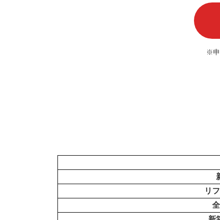
※申
リフ
全
新