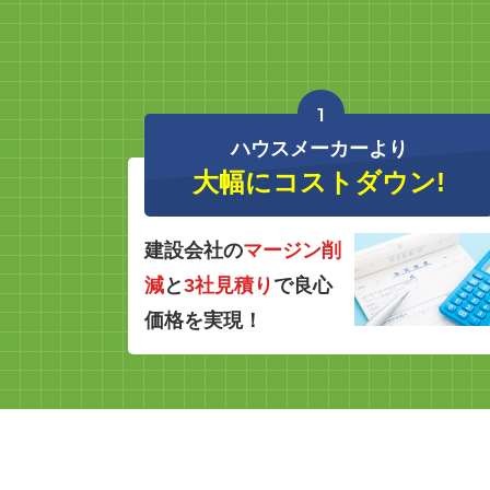
1
ハウスメーカーより
大幅にコストダウン!
建設会社の
マージン削
減
と
3社見積り
で良心
価格を実現！