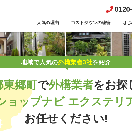
0120
人気の理由
コストダウンの秘密
はじ
地域で人気の
外構業者3社
を紹介
郡東郷町
で
外構業者
を
お探
ショップナビ エクステリ
お任せください!