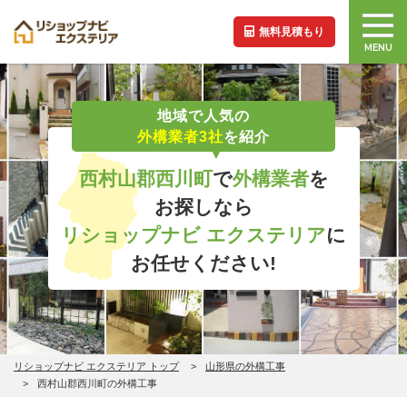
無料見積もり
MENU
地域で人気の
外構業者3社
を紹介
西村山郡西川町
で
外構業者
を
お探しなら
リショップナビ エクステリア
に
お任せください!
リショップナビ エクステリア トップ
山形県の外構工事
西村山郡西川町の外構工事