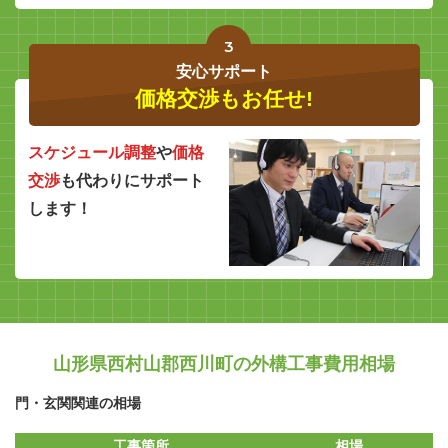
3
安心サポート
価格交渉もお任せ!
スケジュール調整
や
価格
交渉
も代わりにサポート
します！
山形県西村山郡西川町の外構工事費用相場
門・玄関関連の相場
工事箇所
相場