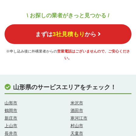
\ お探しの業者がきっと見つかる /
まずは
3社見積もり
から
※申し込み後に外構業者からの
営業電話はございませんので、ご安心くださ
い。
山形県のサービスエリアをチェック！
山形市
米沢市
鶴岡市
酒田市
新庄市
寒河江市
上山市
村山市
長井市
天童市