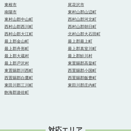
東根市
尾花沢市
南陽市
東村山郡山辺町
東村山郡中山町
西村山郡河北町
西村山郡西川町
西村山郡朝日町
西村山郡大江町
北村山郡大石田町
最上郡金山町
最上郡最上町
最上郡舟形町
最上郡真室川町
最上郡大蔵村
最上郡鮭川村
最上郡戸沢村
東置賜郡高畠町
東置賜郡川西町
西置賜郡小国町
西置賜郡白鷹町
西置賜郡飯豊町
東田川郡三川町
東田川郡庄内町
飽海郡遊佐町
対応エリア