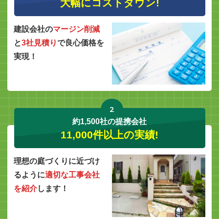
大幅にコストダウン!
建設会社の
マージン削減
と
3社見積り
で良心価格を
実現！
2
約1,500社の提携会社
11,000件以上の実績!
理想の庭づくりに近づけ
るように
適切な工事会社
を紹介
します！