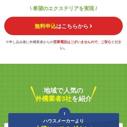
\ 希望のエクステリアを実現 /
無料申込
はこちらから
※申し込み後に外構業者からの
営業電話はございませんので、ご安心くださ
い。
地域で人気の
外構業者3社
を紹介
1
ハウスメーカーより