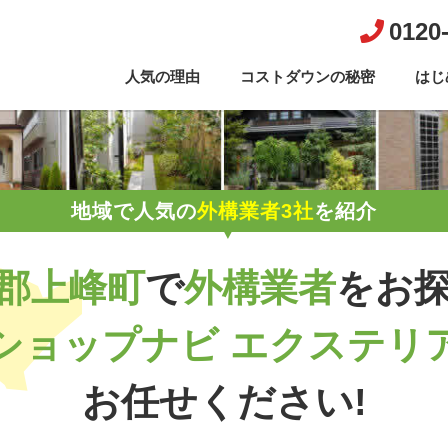
0120
人気の理由
コストダウンの秘密
はじ
地域で人気の
外構業者3社
を紹介
郡上峰町
で
外構業者
を
お
ショップナビ エクステリ
お任せください!