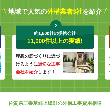
地域で人気の
外構業者3社
を紹介
2
約1,500社の提携会社
11,000件以上の実績!
理想の庭づくりに近づ
けるように
適切な工事
会社を紹介
します！
佐賀県三養基郡上峰町の外構工事費用相場