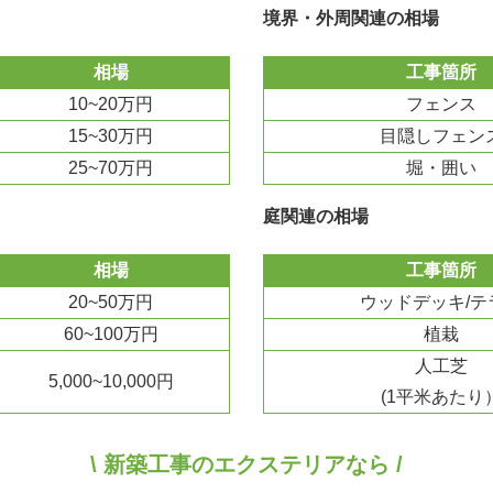
境界・外周関連の相場
相場
工事箇所
10~20万円
フェンス
15~30万円
目隠しフェン
25~70万円
堀・囲い
庭関連の相場
相場
工事箇所
20~50万円
ウッドデッキ/テ
60~100万円
植栽
人工芝
5,000~10,000円
(1平米あたり
\ 新築工事のエクステリアなら /