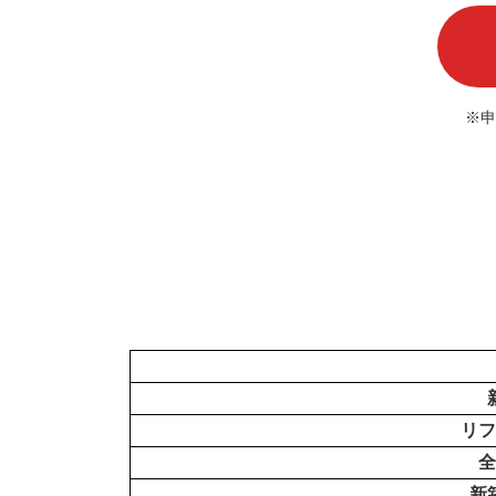
※申
リフ
全
新