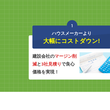
1
ハウスメーカーより
大幅にコストダウン!
建設会社の
マージン削
減
と
3社見積り
で良心
価格を実現！