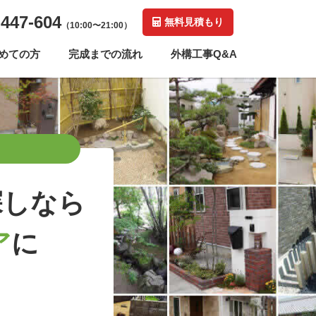
-447-604
無料見積もり
（10:00〜21:00）
めての方
完成までの流れ
外構工事Q&A
探しなら
ア
に