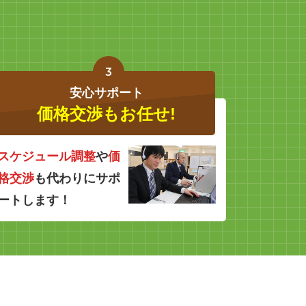
3
安心サポート
価格交渉もお任せ!
スケジュール調整
や
価
格交渉
も代わりにサポ
ートします！