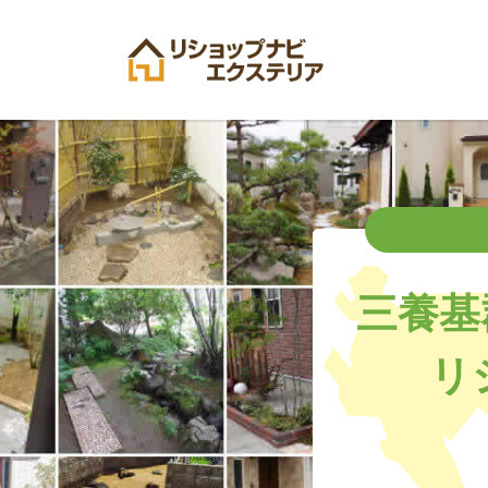
三養基
リ