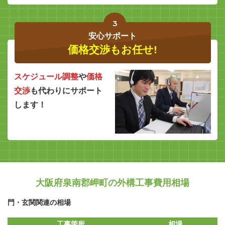
3
安心サポート
価格交渉もお任せ!
スケジュール調整
や
価格
交渉
も代わりにサポート
します！
大阪府泉南郡岬町の外構工事費用相場
門・玄関関連の相場
工事箇所
相場