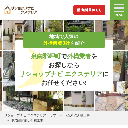
無料見積もり
MENU
地域で人気の
外構業者3社
を紹介
泉南郡岬町
で
外構業者
を
お探しなら
リショップナビ エクステリア
に
お任せください!
リショップナビ エクステリア トップ
大阪府の外構工事
泉南郡岬町の外構工事