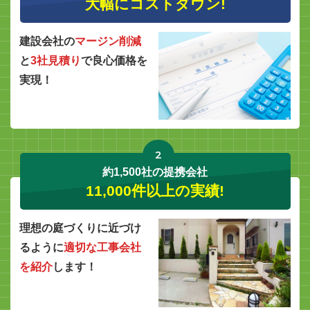
大幅にコストダウン!
建設会社の
マージン削減
と
3社見積り
で良心価格を
実現！
2
約1,500社の提携会社
11,000件以上の実績!
理想の庭づくりに近づけ
るように
適切な工事会社
を紹介
します！