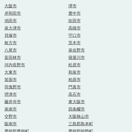
大阪市
堺市
岸和田市
豊中市
池田市
吹田市
泉大津市
高槻市
貝塚市
守口市
枚方市
茨木市
八尾市
泉佐野市
富田林市
寝屋川市
河内長野市
松原市
大東市
和泉市
箕面市
柏原市
羽曳野市
門真市
摂津市
高石市
藤井寺市
東大阪市
泉南市
四条畷市
交野市
大阪狭山市
阪南市
三島郡島本町
豊能郡豊能町
豊能郡能勢町