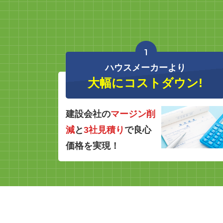
1
ハウスメーカーより
大幅にコストダウン!
建設会社の
マージン削
減
と
3社見積り
で良心
価格を実現！