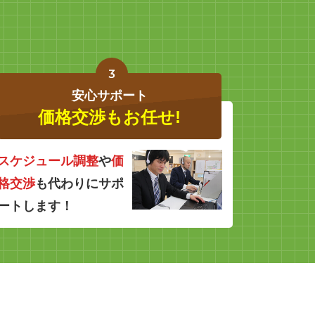
3
安心サポート
価格交渉もお任せ!
スケジュール調整
や
価
格交渉
も代わりにサポ
ートします！