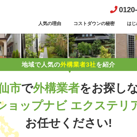
0120
人気の理由
コストダウンの秘密
はじ
地域で人気の
外構業者3社
を紹介
仙市
で
外構業者
を
お探し
ショップナビ エクステリ
お任せください!