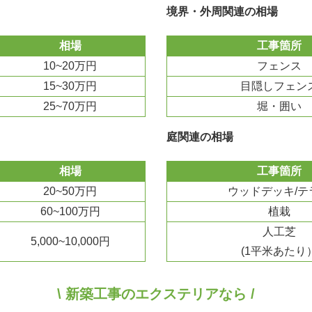
境界・外周関連の相場
相場
工事箇所
10~20万円
フェンス
15~30万円
目隠しフェン
25~70万円
堀・囲い
庭関連の相場
相場
工事箇所
20~50万円
ウッドデッキ/テ
60~100万円
植栽
人工芝
5,000~10,000円
(1平米あたり
\ 新築工事のエクステリアなら /