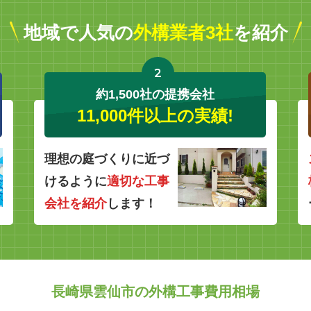
地域で人気の
外構業者3社
を紹介
2
約1,500社の提携会社
11,000件以上の実績!
理想の庭づくりに近づ
けるように
適切な工事
会社を紹介
します！
長崎県雲仙市の外構工事費用相場