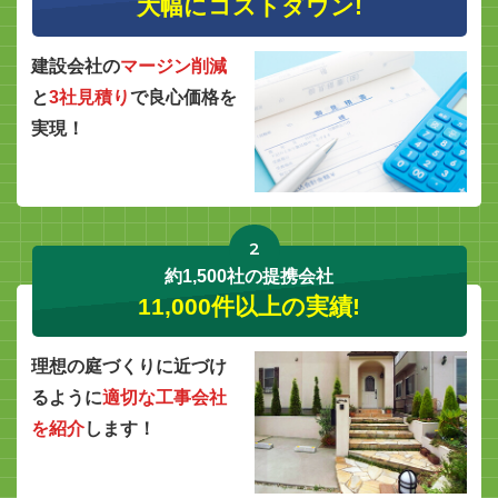
大幅にコストダウン!
建設会社の
マージン削減
と
3社見積り
で良心価格を
実現！
2
約1,500社の提携会社
11,000件以上の実績!
理想の庭づくりに近づけ
るように
適切な工事会社
を紹介
します！