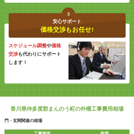
3
安心サポート
価格交渉もお任せ!
スケジュール調整
や
価格
交渉
も代わりにサポート
します！
香川県仲多度郡まんのう町の外構工事費用相場
門・玄関関連の相場
工事箇所
相場