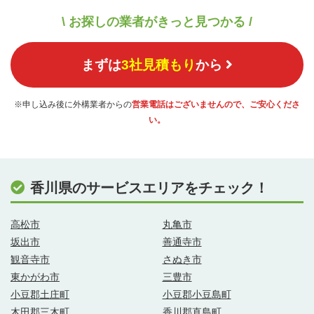
\ お探しの業者がきっと見つかる /
まずは
3社見積もり
から
※申し込み後に外構業者からの
営業電話はございませんので、ご安心くださ
い。
香川県のサービスエリアをチェック！
高松市
丸亀市
坂出市
善通寺市
観音寺市
さぬき市
東かがわ市
三豊市
小豆郡土庄町
小豆郡小豆島町
木田郡三木町
香川郡直島町