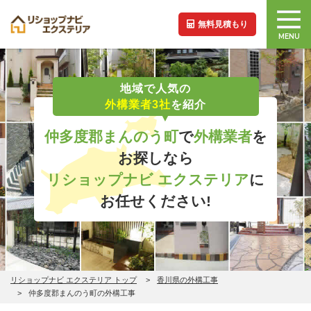
無料見積もり
MENU
地域で人気の
外構業者3社
を紹介
仲多度郡まんのう町
で
外構業者
を
お探しなら
リショップナビ エクステリア
に
お任せください!
リショップナビ エクステリア トップ
香川県の外構工事
仲多度郡まんのう町の外構工事