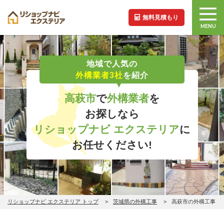
無料見積もり
MENU
地域で人気の
外構業者3社
を紹介
高萩市
で
外構業者
を
お探しなら
リショップナビ エクステリア
に
お任せください!
リショップナビ エクステリア トップ
茨城県の外構工事
高萩市の外構工事