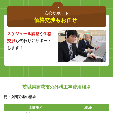
3
安心サポート
価格交渉もお任せ!
スケジュール調整
や
価格
交渉
も代わりにサポート
します！
茨城県高萩市の外構工事費用相場
門・玄関関連の相場
工事箇所
相場