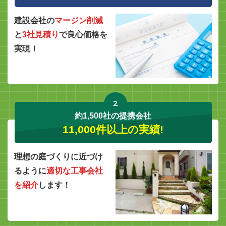
建設会社の
マージン削減
と
3社見積り
で良心価格を
実現！
2
約1,500社の提携会社
11,000件以上の実績!
理想の庭づくりに近づけ
るように
適切な工事会社
を紹介
します！