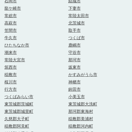
石岡市
結城市
龍ケ崎市
下妻市
常総市
常陸太田市
高萩市
北茨城市
笠間市
取手市
牛久市
つくば市
ひたちなか市
鹿嶋市
潮来市
守谷市
常陸大宮市
那珂市
筑西市
坂東市
稲敷市
かすみがうら市
桜川市
神栖市
行方市
鉾田市
つくばみらい市
小美玉市
東茨城郡茨城町
東茨城郡大洗町
東茨城郡城里町
那珂郡東海村
久慈郡大子町
稲敷郡美浦村
稲敷郡阿見町
稲敷郡河内町