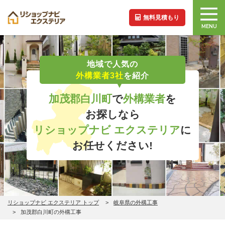
無料見積もり
MENU
地域で人気の
外構業者3社
を紹介
加茂郡白川町
で
外構業者
を
お探しなら
リショップナビ エクステリア
に
お任せください!
リショップナビ エクステリア トップ
岐阜県の外構工事
加茂郡白川町の外構工事