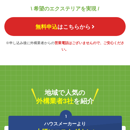
\ 希望のエクステリアを実現 /
無料申込
はこちらから
※申し込み後に外構業者からの
営業電話はございませんので、ご安心くださ
い。
地域で人気の
外構業者3社
を紹介
1
ハウスメーカーより