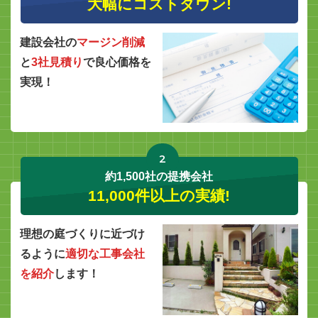
大幅にコストダウン!
建設会社の
マージン削減
と
3社見積り
で良心価格を
実現！
2
約1,500社の提携会社
11,000件以上の実績!
理想の庭づくりに近づけ
るように
適切な工事会社
を紹介
します！