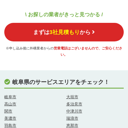
\ お探しの業者がきっと見つかる /
まずは
3社見積もり
から
※申し込み後に外構業者からの
営業電話はございませんので、ご安心くださ
い。
岐阜県のサービスエリアをチェック！
岐阜市
大垣市
高山市
多治見市
関市
中津川市
美濃市
瑞浪市
羽島市
恵那市