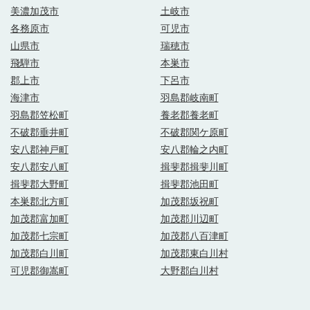
美濃加茂市
土岐市
各務原市
可児市
山県市
瑞穂市
飛騨市
本巣市
郡上市
下呂市
海津市
羽島郡岐南町
羽島郡笠松町
養老郡養老町
不破郡垂井町
不破郡関ケ原町
安八郡神戸町
安八郡輪之内町
安八郡安八町
揖斐郡揖斐川町
揖斐郡大野町
揖斐郡池田町
本巣郡北方町
加茂郡坂祝町
加茂郡富加町
加茂郡川辺町
加茂郡七宗町
加茂郡八百津町
加茂郡白川町
加茂郡東白川村
可児郡御嵩町
大野郡白川村