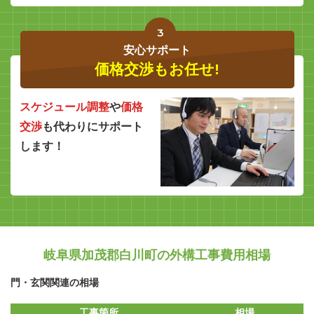
3
安心サポート
価格交渉もお任せ!
スケジュール調整
や
価格
交渉
も代わりにサポート
します！
岐阜県加茂郡白川町の外構工事費用相場
門・玄関関連の相場
工事箇所
相場