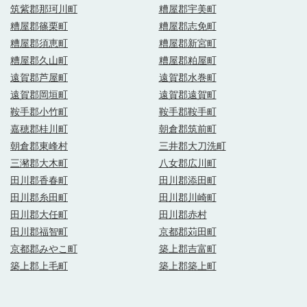
筑紫郡那珂川町
糟屋郡宇美町
糟屋郡篠栗町
糟屋郡志免町
糟屋郡須恵町
糟屋郡新宮町
糟屋郡久山町
糟屋郡粕屋町
遠賀郡芦屋町
遠賀郡水巻町
遠賀郡岡垣町
遠賀郡遠賀町
鞍手郡小竹町
鞍手郡鞍手町
嘉穂郡桂川町
朝倉郡筑前町
朝倉郡東峰村
三井郡大刀洗町
三瀦郡大木町
八女郡広川町
田川郡香春町
田川郡添田町
田川郡糸田町
田川郡川崎町
田川郡大任町
田川郡赤村
田川郡福智町
京都郡苅田町
京都郡みやこ町
築上郡吉富町
築上郡上毛町
築上郡築上町