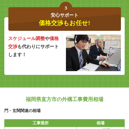
3
安心サポート
価格交渉もお任せ!
スケジュール調整
や
価格
交渉
も代わりにサポート
します！
福岡県直方市の外構工事費用相場
門・玄関関連の相場
工事箇所
相場