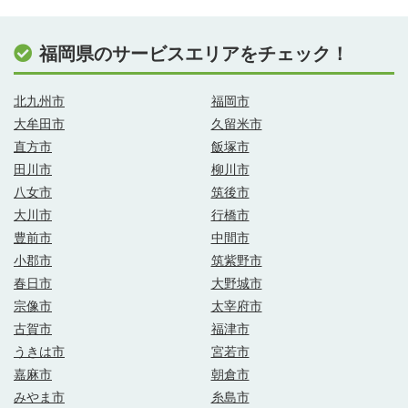
福岡県のサービスエリアをチェック！
北九州市
福岡市
大牟田市
久留米市
直方市
飯塚市
田川市
柳川市
八女市
筑後市
大川市
行橋市
豊前市
中間市
小郡市
筑紫野市
春日市
大野城市
宗像市
太宰府市
古賀市
福津市
うきは市
宮若市
嘉麻市
朝倉市
みやま市
糸島市