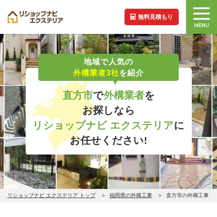
無料見積もり
MENU
地域で人気の
外構業者3社
を紹介
直方市
で
外構業者
を
お探しなら
リショップナビ エクステリア
に
お任せください!
リショップナビ エクステリア トップ
福岡県の外構工事
直方市の外構工事