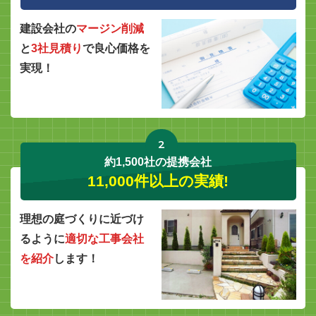
建設会社の
マージン削減
と
3社見積り
で良心価格を
実現！
2
約1,500社の提携会社
11,000件以上の実績!
理想の庭づくりに近づけ
るように
適切な工事会社
を紹介
します！