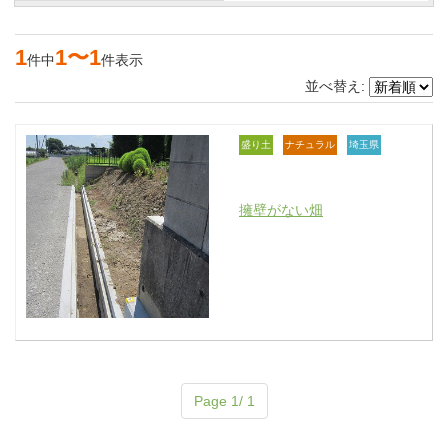
1
1〜1
件中
件表示
並べ替え:
盛り土
ナチュラル
埼玉県
擁壁がない畑
Page 1/ 1