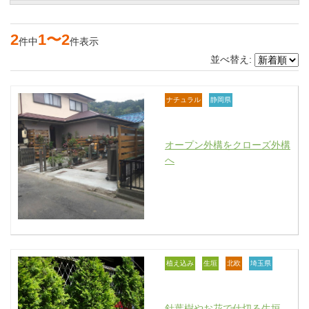
2
1〜2
件中
件表示
並べ替え:
ナチュラル
静岡県
オープン外構をクローズ外構
へ
植え込み
生垣
北欧
埼玉県
針葉樹やお花で仕切る生垣