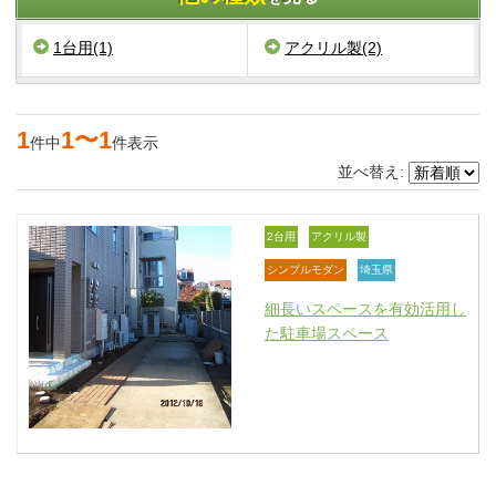
1台用(1)
アクリル製(2)
1
1〜1
件中
件表示
並べ替え:
2台用
アクリル製
シンプルモダン
埼玉県
細長いスペースを有効活用し
た駐車場スペース