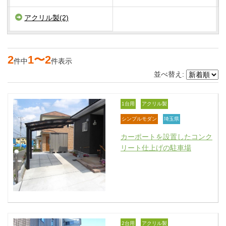
アクリル製(2)
2
1〜2
件中
件表示
並べ替え:
1台用
アクリル製
シンプルモダン
埼玉県
カーポートを設置したコンク
リート仕上げの駐車場
2台用
アクリル製