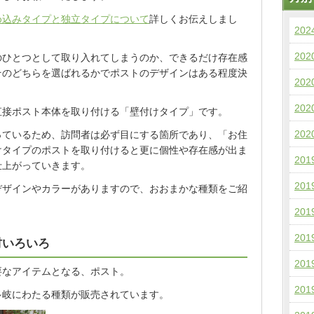
め込みタイプと独立タイプについて
詳しくお伝えしまし
20
20
のひとつとして取り入れてしまうのか、できるだけ存在感
そのどちらを選ばれるかでポストのデザインはある程度決
20
20
直接ポスト本体を取り付ける「壁付けタイプ」です。
20
っているため、訪問者は必ず目にする箇所であり、「お住
けタイプのポストを取り付けると更に個性や存在感が出ま
20
仕上がっていきます。
20
デザインやカラーがありますので、おおまかな種類をご紹
20
20
材いろいろ
20
要なアイテムとなる、ポスト。
20
多岐にわたる種類が販売されています。