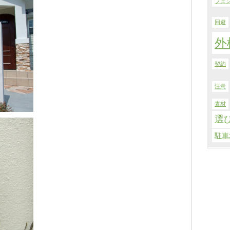
フェ
回避
外
契約
注意
素材
選
駐車