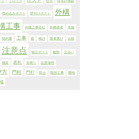
ンス
ブロック
住宅
住宅計画図
外構
埋め込みポスト
壁付けポスト
構工事
外構工事会社
外構業者
失敗
工事
契約書
庭
検討
業者選び
比較
注意点
独立ポスト
種類
立会い
表札
舗装
見積り
設置場所
び方
門柱
門灯
防止
階段工事
隣地
場