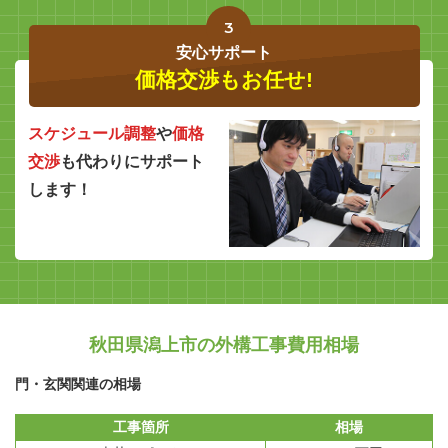
3
安心サポート
価格交渉もお任せ!
スケジュール調整
や
価格
交渉
も代わりにサポート
します！
秋田県潟上市の外構工事費用相場
門・玄関関連の相場
工事箇所
相場