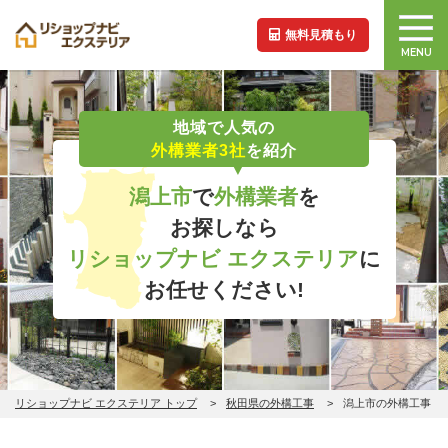
無料見積もり
MENU
地域で人気の
外構業者3社
を紹介
潟上市
で
外構業者
を
お探しなら
リショップナビ エクステリア
に
お任せください!
リショップナビ エクステリア トップ
秋田県の外構工事
潟上市の外構工事