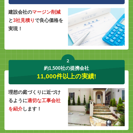
建設会社の
マージン削減
と
3社見積り
で良心価格を
実現！
2
約1,500社の提携会社
11,000件以上の実績!
理想の庭づくりに近づけ
るように
適切な工事会社
を紹介
します！