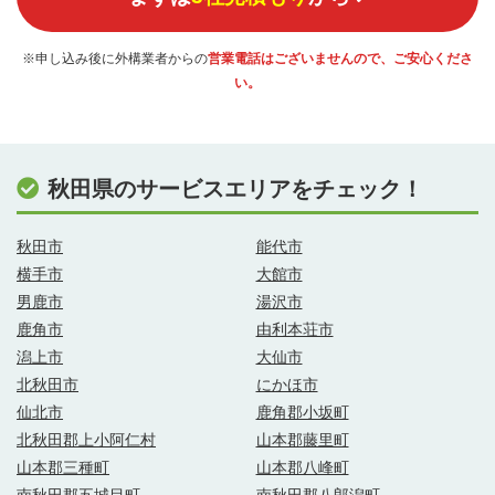
※申し込み後に外構業者からの
営業電話はございませんので、ご安心くださ
い。
秋田県のサービスエリアをチェック！
秋田市
能代市
横手市
大館市
男鹿市
湯沢市
鹿角市
由利本荘市
潟上市
大仙市
北秋田市
にかほ市
仙北市
鹿角郡小坂町
北秋田郡上小阿仁村
山本郡藤里町
山本郡三種町
山本郡八峰町