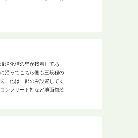
埋没浄化槽の壁が接着してあ
壁に沿ってこちら側も三段程の
二辺、他は一部のみ設置してく
のコンクリート打など地面舗装