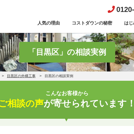
0120
人気の理由
コストダウンの秘密
はじ
「目黒区」の相談実例
目黒区の外構工事
目黒区の相談実例
こんなお客様から
ご相談の声
が寄せられています