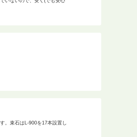
でいないので、安く(でも安心
束石はL-900を17本設置し