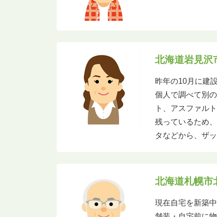
北海道岩見沢
昨年の10月に建
個人で調べて別
ト、アスファル
残っているため
タなどから、ザ
北海道札幌市
現在自宅を新築
舗装・自宅前に