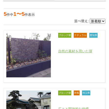
5
1〜5
件中
件表示
並べ替え:
ブロック塀
ナチュラル
愛知県
自然の素材を用いた塀
ブロック塀
和風
埼玉県
広々と開放的な外構