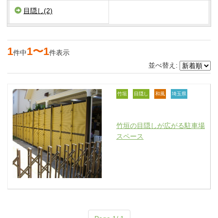
目隠し(2)
1
1〜1
件中
件表示
並べ替え:
竹垣
目隠し
和風
埼玉県
竹垣の目隠しが広がる駐車場
スペース