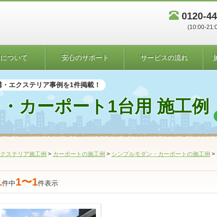
0120-44
(10:00-21:
者について
安心のサポート
サービスの流れ
構・エクステリア事例を1件掲載！
・カーポート1台用 施工例
クステリア施工例
>
カーポートの施工例
>
シンプルモダン・カーポートの施工例
>
1
1〜1
件中
件表示