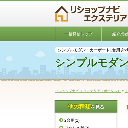
一括見積トップ
紹介業
シンプルモダン・カーポート1台用 外
シンプルモダン
リショップナビ エクステリア（ポータル）
>
エ
他の種類
を見る
2台用(1)
アクリル製(2)