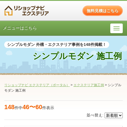
無料見積はこちら
メニューはこちら
シンプルモダン 外構・エクステリア事例を148件掲載！
シンプルモダン 施工例
リショップナビ エクステリア（ポータル）
>
エクステリア施工例
>
シンプル
モダン 施工例
148
46〜60
件中
件表示
並べ替え: