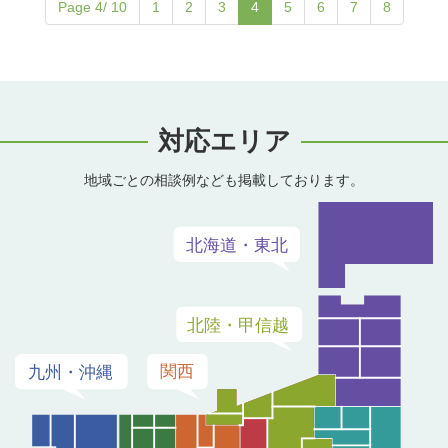
Page 4/ 10
1
2
3
4
5
6
7
8
対応エリア
地域ごとの相談例なども掲載しております。