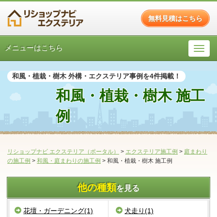
無料見積はこちら
メニューはこちら
和風・植栽・樹木 外構・エクステリア事例を4件掲載！
和風・植栽・樹木 施工
例
リショップナビ エクステリア（ポータル）
>
エクステリア施工例
>
庭まわり
の施工例
>
和風・庭まわりの施工例
>
和風・植栽・樹木 施工例
他の種類
を見る
花壇・ガーデニング(1)
犬走り(1)