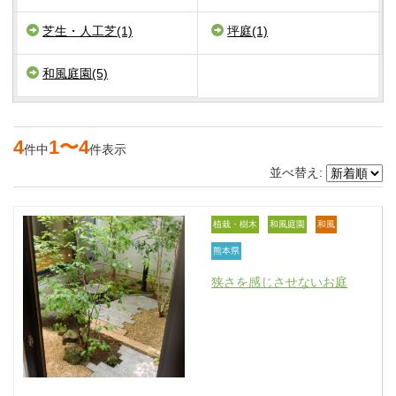
芝生・人工芝(1)
坪庭(1)
和風庭園(5)
4
1〜4
件中
件表示
並べ替え:
植栽・樹木
和風庭園
和風
熊本県
狭さを感じさせないお庭