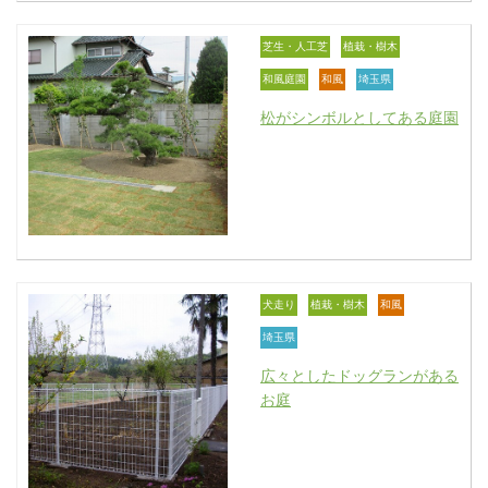
芝生・人工芝
植栽・樹木
和風庭園
和風
埼玉県
松がシンボルとしてある庭園
犬走り
植栽・樹木
和風
埼玉県
広々としたドッグランがある
お庭