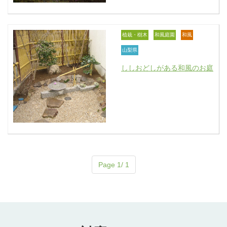
植栽・樹木
和風庭園
和風
山梨県
ししおどしがある和風のお庭
Page 1/ 1