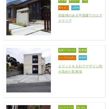
駐車場
庭まわり
門柱
和モダン
山梨県
高級感のある平屋建てのエク
ステリア
玄関アプローチ
駐車場
シンプルモダン
静岡県
スリットを入れてデザイン性
を高めた駐車場
コンクリート
洗い出し