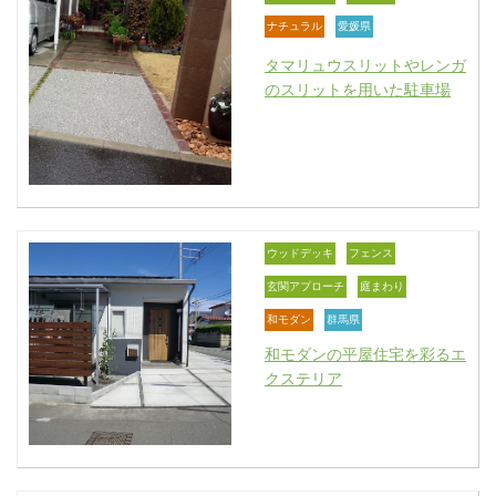
ナチュラル
愛媛県
タマリュウスリットやレンガ
のスリットを用いた駐車場
ウッドデッキ
フェンス
玄関アプローチ
庭まわり
和モダン
群馬県
和モダンの平屋住宅を彩るエ
クステリア