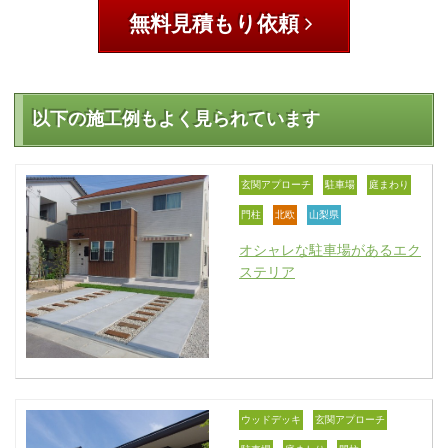
無料見積もり依頼
以下の施工例もよく見られています
玄関アプローチ
駐車場
庭まわり
門柱
北欧
山梨県
オシャレな駐車場があるエク
ステリア
ウッドデッキ
玄関アプローチ