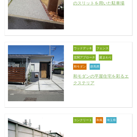
のスリットを用いた駐車場
ウッドデッキ
フェンス
玄関アプローチ
庭まわり
和モダン
群馬県
和モダンの平屋住宅を彩るエ
クステリア
コンクリート
和風
埼玉県