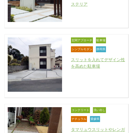
ステリア
玄関アプローチ
駐車場
シンプルモダン
静岡県
スリットを入れてデザイン性
を高めた駐車場
コンクリート
洗い出し
ナチュラル
愛媛県
タマリュウスリットやレンガ