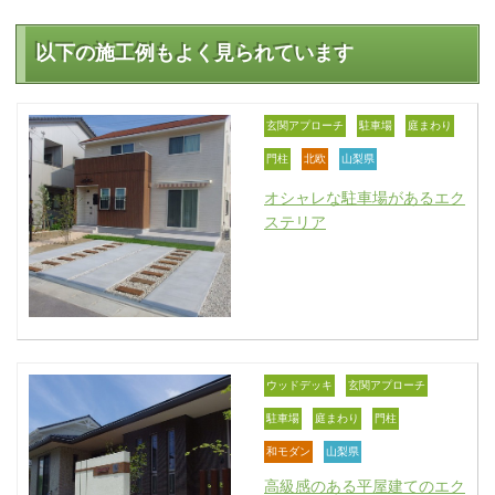
以下の施工例もよく見られています
玄関アプローチ
駐車場
庭まわり
門柱
北欧
山梨県
オシャレな駐車場があるエク
ステリア
ウッドデッキ
玄関アプローチ
駐車場
庭まわり
門柱
和モダン
山梨県
高級感のある平屋建てのエク