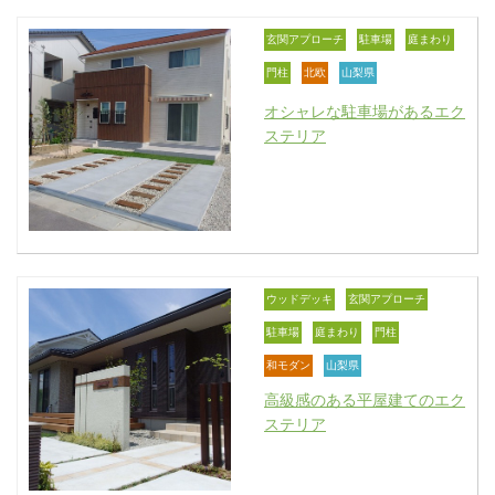
玄関アプローチ
駐車場
庭まわり
門柱
北欧
山梨県
オシャレな駐車場があるエク
ステリア
ウッドデッキ
玄関アプローチ
駐車場
庭まわり
門柱
和モダン
山梨県
高級感のある平屋建てのエク
ステリア