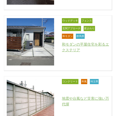
ウッドデッキ
フェンス
玄関アプローチ
庭まわり
和モダン
群馬県
和モダンの平屋住宅を彩るエ
クステリア
コンクリート
和風
埼玉県
地震や台風など災害に強い万
代塀