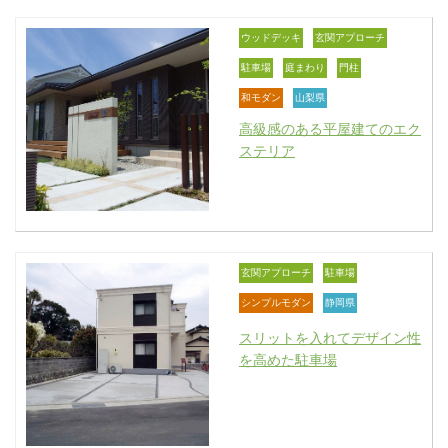
ウッドデッキ
玄関アプローチ
駐車場
庭まわり
門柱
和モダン
山梨県
高級感のある平屋建てのエク
ステリア
玄関アプローチ
駐車場
シンプルモダン
静岡県
スリットを入れてデザイン性
を高めた駐車場