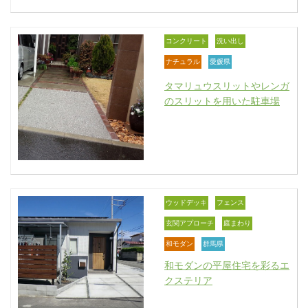
コンクリート
洗い出し
ナチュラル
愛媛県
タマリュウスリットやレンガ
のスリットを用いた駐車場
ウッドデッキ
フェンス
玄関アプローチ
庭まわり
和モダン
群馬県
和モダンの平屋住宅を彩るエ
クステリア