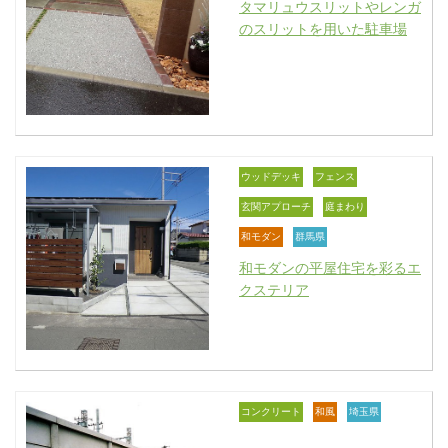
タマリュウスリットやレンガ
のスリットを用いた駐車場
ウッドデッキ
フェンス
玄関アプローチ
庭まわり
和モダン
群馬県
和モダンの平屋住宅を彩るエ
クステリア
コンクリート
和風
埼玉県