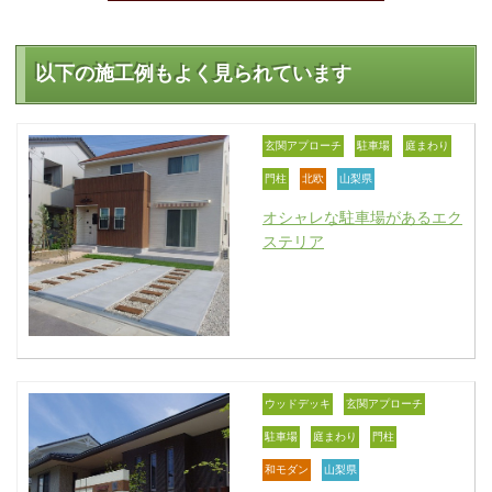
以下の施工例もよく見られています
玄関アプローチ
駐車場
庭まわり
門柱
北欧
山梨県
オシャレな駐車場があるエク
ステリア
ウッドデッキ
玄関アプローチ
駐車場
庭まわり
門柱
和モダン
山梨県