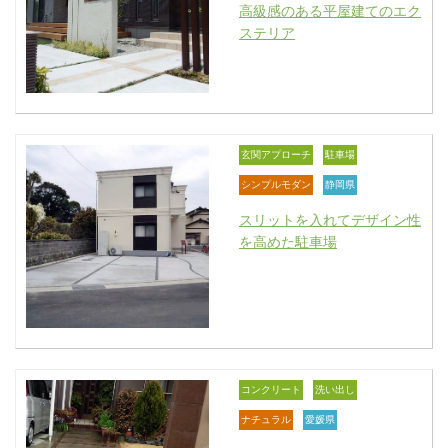
高級感のある平屋建てのエク
ステリア
玄関アプローチ
駐車場
シンプルモダン
静岡県
スリットを入れてデザイン性
を高めた駐車場
コンクリート
洗い出し
ナチュラル
愛媛県