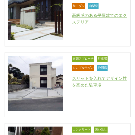
和モダン
山梨県
高級感のある平屋建てのエク
ステリア
玄関アプローチ
駐車場
シンプルモダン
静岡県
スリットを入れてデザイン性
を高めた駐車場
コンクリート
洗い出し