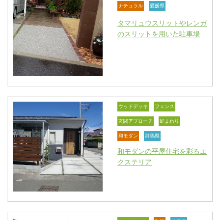
ナチュラル
愛媛県
タマリュウスリットやレンガ
のスリットを用いた駐車場
ウッドデッキ
フェンス
玄関アプローチ
庭まわり
和モダン
群馬県
和モダンの平屋住宅を彩るエ
クステリア