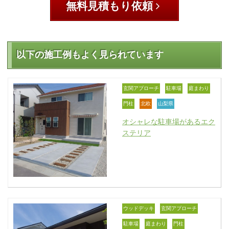
無料見積もり依頼
以下の施工例もよく見られています
玄関アプローチ
駐車場
庭まわり
門柱
北欧
山梨県
オシャレな駐車場があるエク
ステリア
ウッドデッキ
玄関アプローチ
駐車場
庭まわり
門柱