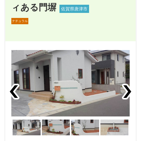
ィある門塀
佐賀県唐津市
ナチュラル