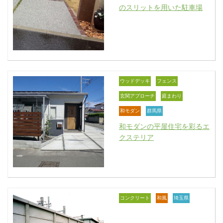
のスリットを用いた駐車場
ウッドデッキ
フェンス
玄関アプローチ
庭まわり
和モダン
群馬県
和モダンの平屋住宅を彩るエ
クステリア
コンクリート
和風
埼玉県