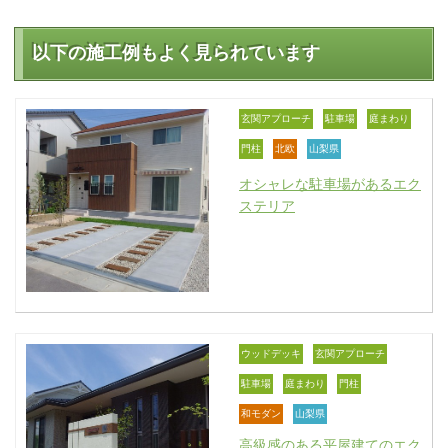
以下の施工例もよく見られています
玄関アプローチ
駐車場
庭まわり
門柱
北欧
山梨県
オシャレな駐車場があるエク
ステリア
ウッドデッキ
玄関アプローチ
駐車場
庭まわり
門柱
和モダン
山梨県
高級感のある平屋建てのエク