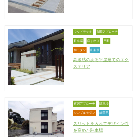
ウッドデッキ
玄関アプローチ
駐車場
庭まわり
門柱
和モダン
山梨県
高級感のある平屋建てのエク
ステリア
玄関アプローチ
駐車場
シンプルモダン
静岡県
スリットを入れてデザイン性
を高めた駐車場