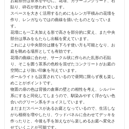
お庭部分は茶系を中心に、花壇、カラーコンクリート、石
貼り、砕石が使われています。
スペースを大きく活用するためにもレンガ平積みの花壇を
作り、レンガならではの曲線を描いたものとなっていま
す。
花壇にも一工夫加える形で高さを部分的に変え、また中央
部分は厚みをもたらし出幅を変えています。
これにより中央部分は腰を下ろす使い方も可能となり、お
庭を眺める場所としても有効です。
花壇の曲線に合わせ、サークル状に作られた乱形の石貼
り、そこを囲う茶系の色粉を混ぜたコンクリートがお庭の
空間により強い印象を与えています。
ポールライトも設置されているので昼間に限らず夜も楽し
めことがポイントです。
物置の扉の色は背後の倉庫の壁との相性を考え、シルバー
系にすると同化してしまうので、馴染みやすく浮かない色
合いのグリーン系をチョイスしています。
まだまだスペースがあるお庭となっているので、生活しな
がら植樹を増やしたり、ウッドパネルに合わせてデッキを
作ったりと、今後も手を加えながら楽しめるお庭へ変化さ
せていくことが可能です。