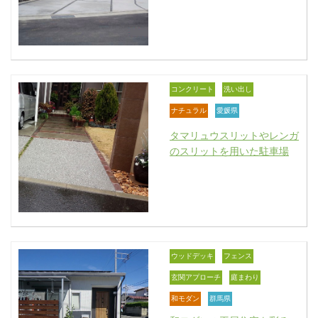
コンクリート
洗い出し
ナチュラル
愛媛県
タマリュウスリットやレンガ
のスリットを用いた駐車場
ウッドデッキ
フェンス
玄関アプローチ
庭まわり
和モダン
群馬県