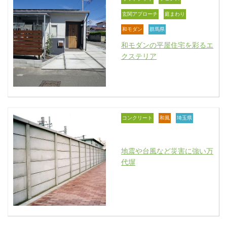
玄関アプローチ
庭まわり
和モダン
群馬県
和モダンの平屋住宅を彩るエ
クステリア
コンクリート
和風
埼玉県
地震や台風など災害に強い万
代塀