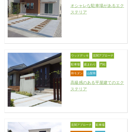
オシャレな駐車場があるエク
ステリア
ウッドデッキ
玄関アプローチ
駐車場
庭まわり
門柱
和モダン
山梨県
高級感のある平屋建てのエク
ステリア
玄関アプローチ
駐車場