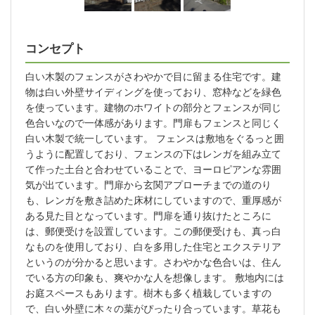
コンセプト
白い木製のフェンスがさわやかで目に留まる住宅です。建
物は白い外壁サイディングを使っており、窓枠などを緑色
を使っています。建物のホワイトの部分とフェンスが同じ
色合いなので一体感があります。門扉もフェンスと同じく
白い木製で統一しています。 フェンスは敷地をぐるっと囲
うように配置しており、フェンスの下はレンガを組み立て
て作った土台と合わせていることで、ヨーロピアンな雰囲
気が出ています。門扉から玄関アプローチまでの道のり
も、レンガを敷き詰めた床材にしていますので、重厚感が
ある見た目となっています。門扉を通り抜けたところに
は、郵便受けを設置しています。この郵便受けも、真っ白
なものを使用しており、白を多用した住宅とエクステリア
というのが分かると思います。さわやかな色合いは、住ん
でいる方の印象も、爽やかな人を想像します。 敷地内には
お庭スペースもあります。樹木も多く植栽していますの
で、白い外壁に木々の葉がぴったり合っています。草花も