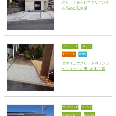
スリットを入れてデザイン性
を高めた駐車場
コンクリート
洗い出し
ナチュラル
愛媛県
タマリュウスリットやレンガ
のスリットを用いた駐車場
ウッドデッキ
フェンス
玄関アプローチ
庭まわり