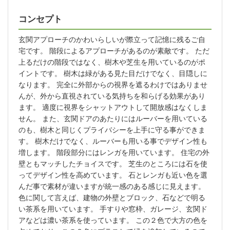
コンセプト
玄関アプローチのかわいらしいが際立って記憶に残るご自
宅です。 階段によるアプローチがあるのが素敵です。 ただ
上るだけの階段ではなく、樹木や芝生を用いているのがポ
イントです。 樹木は緑がある見た目だけでなく、目隠しに
なります。 完全に外部からの視界を遮るわけではありませ
んが、外から直視されている気持ちを和らげる効果があり
ます。 適度に視界をシャットアウトして開放感はなくしま
せん。 また、玄関ドアのあたりにはルーバーを用いている
のも、樹木と同じくプライバシーを上手に守る事ができま
す。 樹木だけでなく、ルーバーも用いる事でデザイン性も
増します。 階段部分にはレンガを用いています。 住宅の外
壁ともマッチしたチョイスです。 芝生のところには石を使
ってデザイン性を高めています。 石とレンガも近い色を選
んだ事で素材が違いますが統一感のある感じに見えます。
色に関して言えば、建物の外壁とブロック、石などで明る
い茶系を用いています。 手すりや窓枠、ガレージ、玄関ド
アなどは濃い茶系を使っています。 この２色で大方の色を