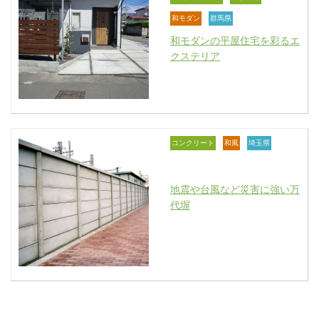
和モダン
群馬県
和モダンの平屋住宅を彩るエ
クステリア
コンクリート
和風
埼玉県
地震や台風など災害に強い万
代塀