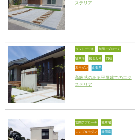
ステリア
ウッドデッキ
玄関アプローチ
駐車場
庭まわり
門柱
和モダン
山梨県
高級感のある平屋建てのエク
ステリア
玄関アプローチ
駐車場
シンプルモダン
静岡県