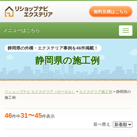
無料見積はこちら
メニューはこちら
静岡県の外構・エクステリア事例を46件掲載！
静岡県の施工例
リショップナビ エクステリア（ポータル）
>
エクステリア施工例
>
静岡県の
施工例
46
31〜45
件中
件表示
並べ替え: