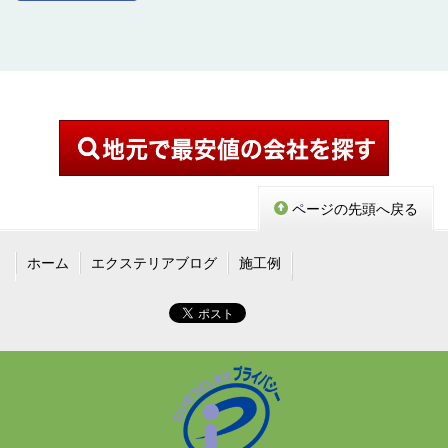
ページの先頭へ戻る
ホーム
エクステリアブログ
施工例