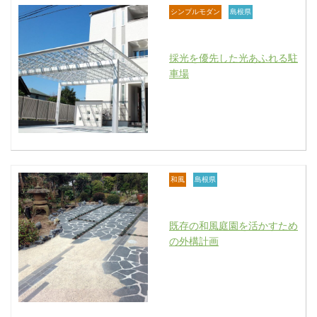
シンプルモダン
島根県
採光を優先した光あふれる駐
車場
和風
島根県
既存の和風庭園を活かすため
の外構計画