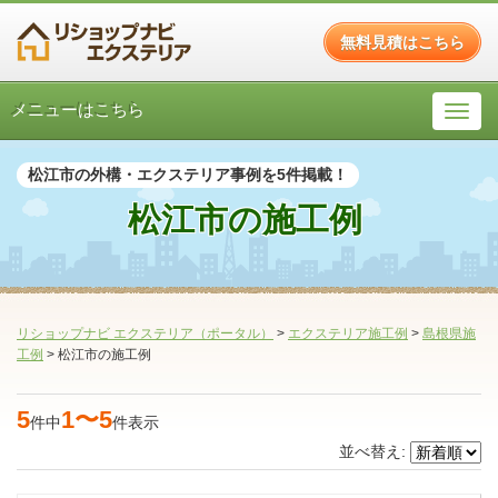
無料見積はこちら
メニューはこちら
松江市の外構・エクステリア事例を5件掲載！
松江市の施工例
リショップナビ エクステリア（ポータル）
>
エクステリア施工例
>
島根県施
工例
>
松江市の施工例
5
1〜5
件中
件表示
並べ替え: