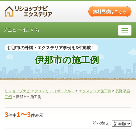
無料見積はこちら
メニューはこちら
伊那市の外構・エクステリア事例を3件掲載！
伊那市の施工例
リショップナビ エクステリア（ポータル）
>
エクステリア施工例
>
長野県施
工例
>
伊那市の施工例
3
1〜3
件中
件表示
並べ替え: