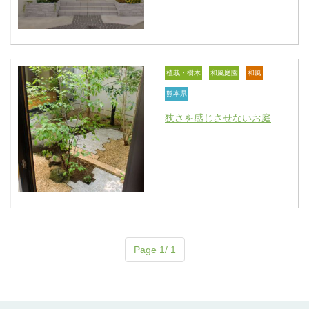
植栽・樹木
和風庭園
和風
熊本県
狭さを感じさせないお庭
Page 1/ 1