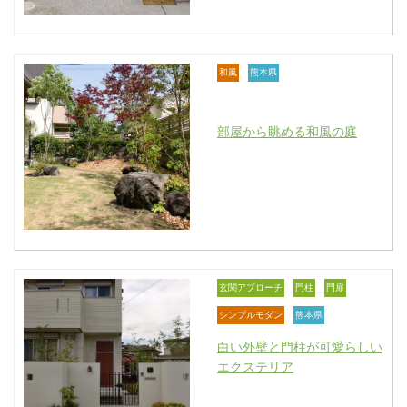
和風
熊本県
部屋から眺める和風の庭
玄関アプローチ
門柱
門扉
シンプルモダン
熊本県
白い外壁と門柱が可愛らしい
エクステリア