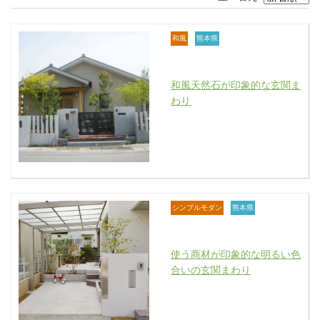
和風
熊本県
和風天然石が印象的な玄関ま
わり
シンプルモダン
熊本県
使う商材が印象的な明るい色
合いの玄関まわり