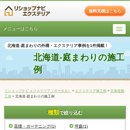
無料見積はこちら
メニューはこちら
北海道-庭まわりの外構・エクステリア事例を1件掲載！
北海道-庭まわりの施工
例
リショップナビ エクステリア（ポータル）
>
エクステリア施工例
>
北海道施
工例
>
北海道-庭まわりの施工例
種類
で絞り込む
花壇・ガーデニング(1)
坪庭(1)