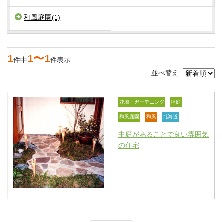
和風庭園(1)
1
1〜1
件中
件表示
並べ替え:
花壇・ガーデニング
坪庭
和風庭園
和風
北海道
中庭があることで良い雰囲気
の住宅