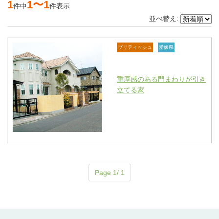
1
1〜1
件中
件表示
並べ替え:
ブリティッシュ
愛媛県
重厚感のある門まわりが引き
立てる家
Page 1/ 1