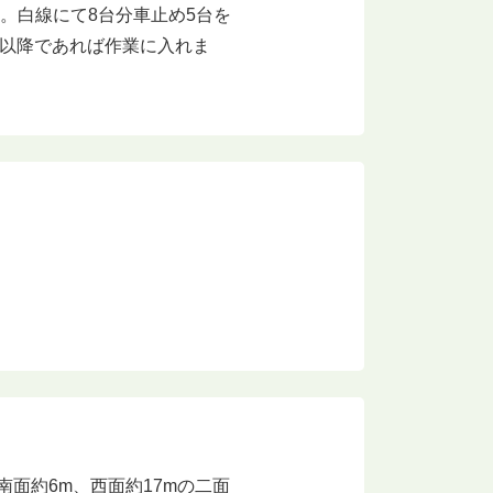
。白線にて8台分車止め5台を
0以降であれば作業に入れま
南面約6m、西面約17mの二面