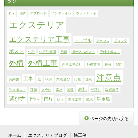
タグ
DIY
お隣
アプローチ
インターホン
ウッドデッキ
エクステリア
エクステリア工事
トラブル
フェンス
ブロック
ポスト
住宅
住宅計画図
回避
埋め込みポスト
壁付けポスト
外構
外構工事
外構工事会社
外構業者
失敗
契約
注意点
工事
契約書
庭
検討
業者選び
比較
注意
表札
独立ポスト
種類
立会い
素材
舗装
見積り
設置場所
選び方
門柱
門灯
駐車場
防止
階段工事
隣地
ページの先頭へ戻る
ホーム
エクステリアブログ
施工例